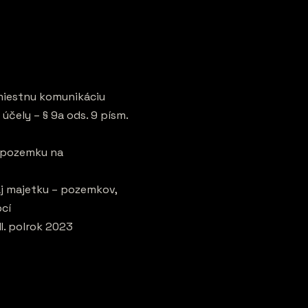
miestnu komunikáciu
čely – § 9a ods. 9 písm.
– pozemku na
aj majetku – pozemkov,
bcí
I. polrok 2023