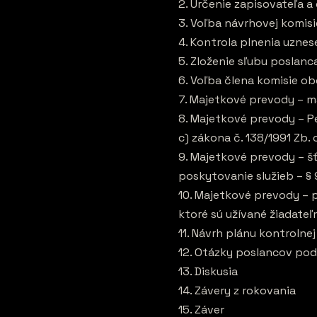
2. Určenie zapisovateľa a
3. Voľba návrhovej komisi
4. Kontrola plnenia uznes
5. Zloženie sľubu poslan
6. Voľba člena komisie o
7. Majetkové prevody – 
8. Majetkové prevody – Pe
c) zákona č. 138/1991 Zb.
9. Majetkové prevody – šť
poskytovanie služieb – § 
10. Majetkové prevody – 
ktoré sú užívané žiadateľm
11. Návrh plánu kontrolne
12. Otázky poslancov pod
13. Diskusia
14. Závery z rokovania
15. Záver