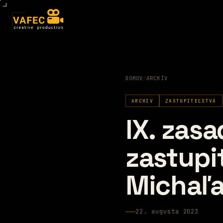
DOMOV
/
ARCHÍV
ARCHIV
ZASTUPITEĽSTVÁ
IX. zas
zastupi
Michaľ
22. augusta 2023