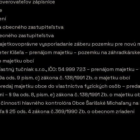
 overovateľov zápisnice
e
ení
ca obecného zastupiteľstva
becného zastupiteľstva
majetkovoprávne vysporiadanie záberu pozemku pre novú 
ter Kišeľa – prenájom majetku – pozemku na záhradkárske ú
 o majetku obcí
astný tučniak s.r.o., IČO: 54 999 723 – prenájom majetku 
9a ods. 9 písm. c) zákona č. 138/1991 Zb. o majetku obcí
predaj majetku obce do vlastníctva fyzických osôb – pred
i – § 9a ods. 8, písm. e) zákona č. 138/1991 Zb. o majetku o
j činnosti hlavného kontrolóra Obce Šarišské Michaľany na I
ľa § 25 ods. 4 zákona č.369/1990 Zb. o obecnom zriadení