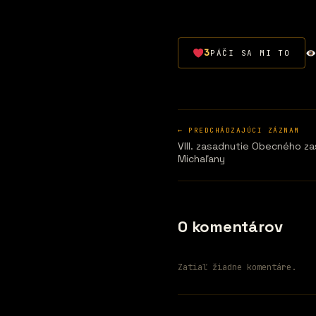
3
PÁČI SA MI TO
← PREDCHÁDZAJÚCI ZÁZNAM
VIII. zasadnutie Obecného z
Michaľany
0 komentárov
Zatiaľ žiadne komentáre.