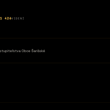
1 426
VIDENÍ
astupiteľstva Obce Šarišské