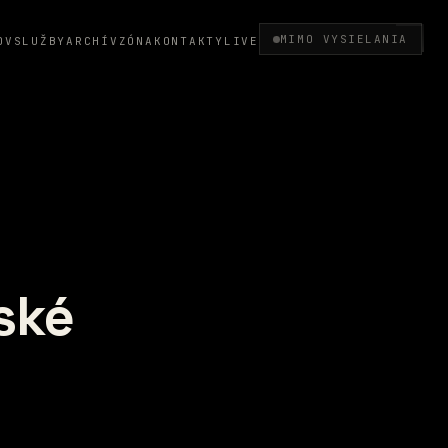
MIMO VYSIELANIA
OV
SLUŽBY
ARCHÍV
ZÓNA
KONTAKTY
LIVE
ské