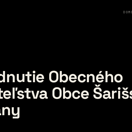
DOM
adnutie Obecného
teľstva Obce Šariš
any