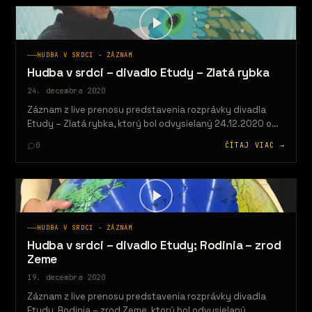
HUDBA V SRDCI - ZÁZNAM
Hudba v srdci – divadlo Etudy – Zlatá rybka
24. decembra 2020
Záznam z live prenosu predstavenia rozprávky divadla
Etudy – Zlatá rybka, ktorý bol odvysielaný 24.12.2020 o
14:00. Cieľom projektu je…
0
ČÍTAJ VIAC →
HUDBA V SRDCI - ZÁZNAM
Hudba v srdci – divadlo Etudy; Rodinia – zrod
Zeme
19. decembra 2020
Záznam z live prenosu predstavenia rozprávky divadla
Etudy, Rodinia – zrod Zeme, ktorý bol odvysielaný