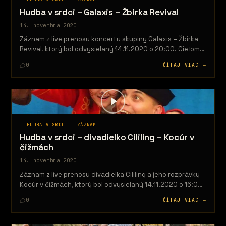
Hudba v srdci – Galaxis – Žbirka Revival
14. novembra 2020
Záznam z live prenosu koncertu skupiny Galaxis – Žbirka
Revival, ktorý bol odvysielaný 14.11.2020 o 20:00. Cieľom
projektu je priniesť…
0
ČÍTAJ VIAC →
HUDBA V SRDCI - ZÁZNAM
Hudba v srdci – divadielko Cililing – Kocúr v
čižmách
14. novembra 2020
Záznam z live prenosu divadielka Cililing a jeho rozprávky
Kocúr v čižmách, ktorý bol odvysielaný 14.11.2020 o 16:00.
Cieľom projektu…
0
ČÍTAJ VIAC →