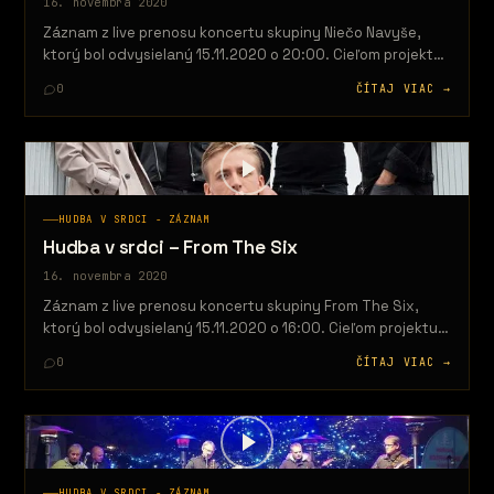
16. novembra 2020
Záznam z live prenosu koncertu skupiny Niečo Navyše,
ktorý bol odvysielaný 15.11.2020 o 20:00. Cieľom projektu
je priniesť určitý druh…
0
ČÍTAJ VIAC →
HUDBA V SRDCI - ZÁZNAM
Hudba v srdci – From The Six
16. novembra 2020
Záznam z live prenosu koncertu skupiny From The Six,
ktorý bol odvysielaný 15.11.2020 o 16:00. Cieľom projektu
je priniesť určitý…
0
ČÍTAJ VIAC →
HUDBA V SRDCI - ZÁZNAM