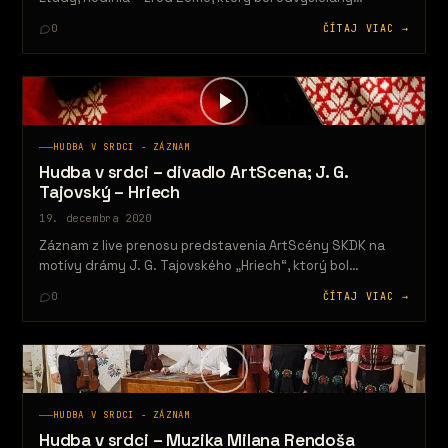
19.12.2020 o 18:00. Cieľom projektu…
0
ČÍTAJ VIAC →
HUDBA V SRDCI - ZÁZNAM
Hudba v srdci – divadlo ArtScena; J. G.
Tajovský – Hriech
19. decembra 2020
Záznam z live prenosu predstavenia ArtScény SKDK na
motívy drámy J. G. Tajovského „Hriech“, ktorý bol
odvysielaný 18.12.2020 o 20:00.…
0
ČÍTAJ VIAC →
HUDBA V SRDCI - ZÁZNAM
Hudba v srdci – Muzika Milana Rendoša