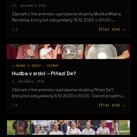
13. decembra 2020
Záznam z live prenosu vystúpenia skupiny Muzika Milana
Rendoša, ktorý bol odvysielaný 13.12.2020 o 20:00.
Cieľom projektu je priniesť určitý…
2
ČÍTAJ VIAC →
HUDBA V SRDCI - ZÁZNAM
Hudba v srdci – Piňazi De?
6. decembra 2020
Záznam z live prenosu vystúpenia skupiny Piňazi De?,
ktorý bol odvysielaný 6.12.2020 o 20:00. Cieľom projektu
je priniesť určitý druh…
0
ČÍTAJ VIAC →