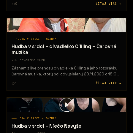
priniesť určitý druh…
0
ČÍTAJ VIAC →
HUDBA V SRDCI - ZÁZNAM
Hudba v srdci – divadielko Cililing – Čarovná
muzika
20. novembra 2020
Záznam z live prenosu divadielka Cililing a jeho rozprávky
Čarovná muzika, ktorý bol odvysielaný 20.11.2020 o 18:00.
Záznam si viete…
1
ČÍTAJ VIAC →
HUDBA V SRDCI - ZÁZNAM
Hudba v srdci – Niečo Navyše