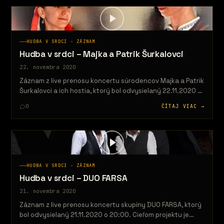
HUDBA V SRDCI - ZÁZNAM
Hudba v srdci – Majka a Patrik Šurkalovci
22. novembra 2020
Záznam z live prenosu koncertu súrodencov Majka a Patrik
Šurkalovci a ich hostia, ktorý bol odvysielaný 22.11.2020 o
20:00. Cieľom…
0
ČÍTAJ VIAC →
HUDBA V SRDCI - ZÁZNAM
Hudba v srdci – DUO FARSA
21. novembra 2020
Záznam z live prenosu koncertu skupiny DUO FARSA, ktorý
bol odvysielaný 21.11.2020 o 20:00. Cieľom projektu je