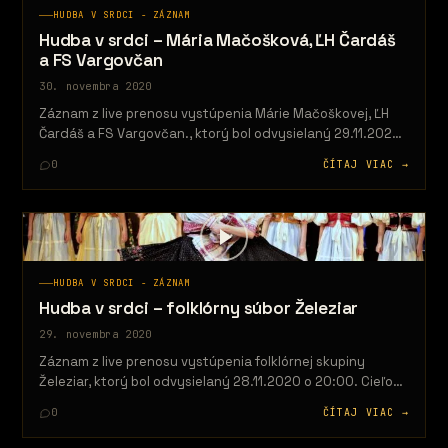
HUDBA V SRDCI - ZÁZNAM
Hudba v srdci – Mária Mačošková, ĽH Čardáš
a FS Vargovčan
30. novembra 2020
Záznam z live prenosu vystúpenia Márie Mačoškovej, ĽH
Čardáš a FS Vargovčan., ktorý bol odvysielaný 29.11.2020
o 20:00. Cieľom projektu…
0
ČÍTAJ VIAC →
HUDBA V SRDCI - ZÁZNAM
Hudba v srdci – folklórny súbor Železiar
29. novembra 2020
Záznam z live prenosu vystúpenia folklórnej skupiny
Železiar, ktorý bol odvysielaný 28.11.2020 o 20:00. Cieľom
projektu je priniesť určitý druh…
0
ČÍTAJ VIAC →