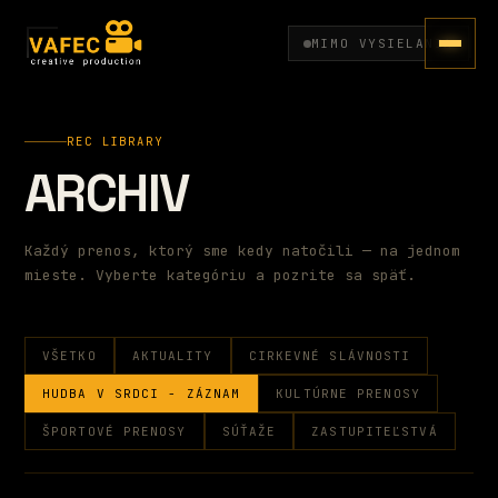
MIMO VYSIELANIA
REC LIBRARY
ARCHÍV
Každý prenos, ktorý sme kedy natočili — na jednom
mieste. Vyberte kategóriu a pozrite sa späť.
VŠETKO
AKTUALITY
CIRKEVNÉ SLÁVNOSTI
HUDBA V SRDCI - ZÁZNAM
KULTÚRNE PRENOSY
ŠPORTOVÉ PRENOSY
SÚŤAŽE
ZASTUPITEĽSTVÁ