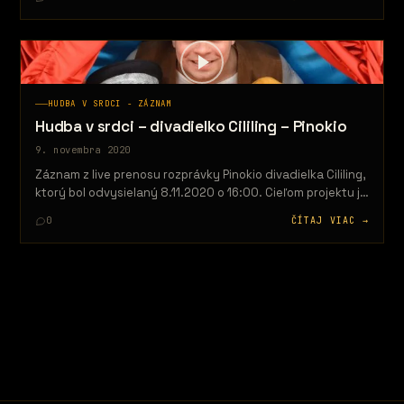
HUDBA V SRDCI - ZÁZNAM
Hudba v srdci – divadielko Cililing – Pinokio
9. novembra 2020
Záznam z live prenosu rozprávky Pinokio divadielka Cililing,
ktorý bol odvysielaný 8.11.2020 o 16:00. Cieľom projektu je
priniesť určitý druh…
0
ČÍTAJ VIAC →