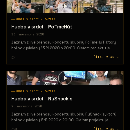
HUDBA V SRDCI - ZÁZNAM
Hudba v srdci – PoTmeHút
13. novembra 2020
Záznam z live prenosu koncertu skupiny PoTmeHúT, ktorý
bol odvysielaný 13.11.2020 o 20:00. Cieľom projektu je
priniesť určitý druh kultúry…
1
ČÍTAJ VIAC →
HUDBA V SRDCI - ZÁZNAM
Hudba v srdci – RuSnack´s
9. novembra 2020
Záznam z live prenosu koncertu skupiny RuSnack´s, ktorý
bol odvysielaný 8.11.2020 o 20:00. Cieľom projektu je
priniesť určitý druh kultúry…
0
ČÍTAJ VIAC →