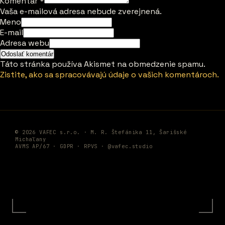
Komentár
*
Vaša e-mailová adresa nebude zverejnená.
Meno
E-mail
Adresa webu
Táto stránka používa Akismet na obmedzenie spamu.
Zistite, ako sa spracovávajú údaje o vašich komentároch.
© 2026 VAFEC s.r.o. · M. R. Štefánika 11, Šarišské
Michaľany
AVMS AP/67 ·
GDPR
·
RPVS
·
@vafec.studio