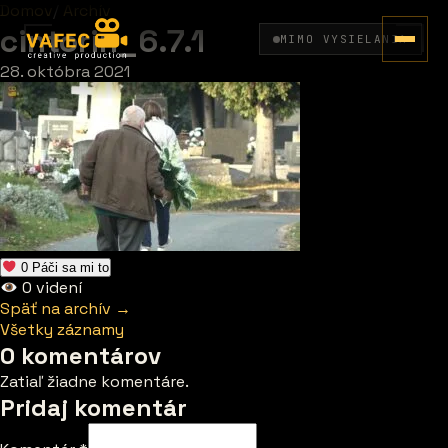
Domov
/
Archív
cintorin_6.7.1
MIMO VYSIELANIA
28. októbra 2021
0
Páči sa mi to
0
videní
Späť na archív →
Všetky záznamy
0 komentárov
Zatiaľ žiadne komentáre.
Pridaj komentár