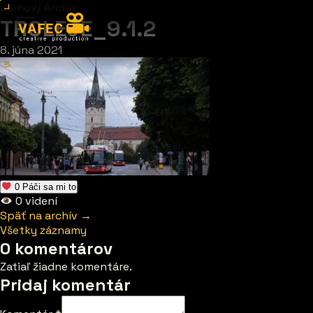
Domov
/
Archív
TROLEJE_9.1.2
8. júna 2021
0
Páči sa mi to
0
videní
Späť na archív →
Všetky záznamy
0 komentárov
Zatiaľ žiadne komentáre.
Pridaj komentár