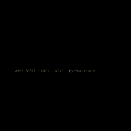
AVMS AP/67 ·
GDPR
·
RPVS
·
@vafec.studio