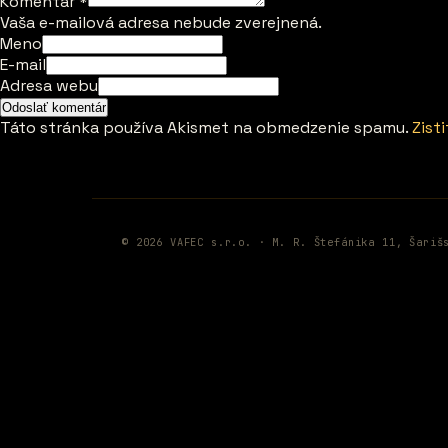
Komentár
*
Vaša e-mailová adresa nebude zverejnená.
Meno
E-mail
Adresa webu
Táto stránka používa Akismet na obmedzenie spamu.
Zist
© 2026 VAFEC s.r.o. · M. R. Štefánika 11, Šariš