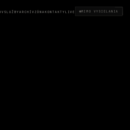
MIMO VYSIELANIA
OV
SLUŽBY
ARCHÍV
ZÓNA
KONTAKTY
LIVE