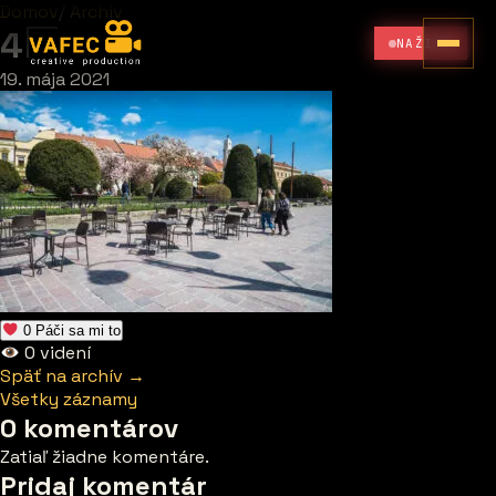
Domov
/
Archív
4
NAŽIVO
19. mája 2021
0
Páči sa mi to
0
videní
Späť na archív →
Všetky záznamy
0 komentárov
Zatiaľ žiadne komentáre.
Pridaj komentár