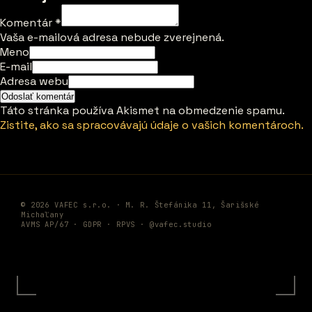
Komentár
*
Vaša e-mailová adresa nebude zverejnená.
Meno
E-mail
Adresa webu
Táto stránka používa Akismet na obmedzenie spamu.
Zistite, ako sa spracovávajú údaje o vašich komentároch.
© 2026 VAFEC s.r.o. · M. R. Štefánika 11, Šarišské
Michaľany
AVMS AP/67 ·
GDPR
·
RPVS
·
@vafec.studio