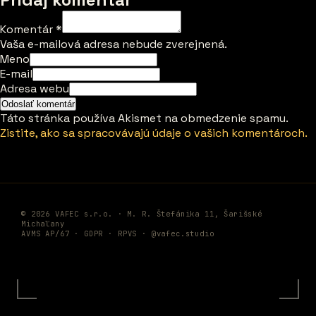
Komentár
*
Vaša e-mailová adresa nebude zverejnená.
Meno
E-mail
Adresa webu
Táto stránka používa Akismet na obmedzenie spamu.
Zistite, ako sa spracovávajú údaje o vašich komentároch.
© 2026 VAFEC s.r.o. · M. R. Štefánika 11, Šarišské
Michaľany
AVMS AP/67 ·
GDPR
·
RPVS
·
@vafec.studio