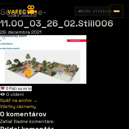
Domov
/
Archív
Sequence-
MIMO VYSIELANIA
11.00_03_26_02.Still006
29. decembra 2021
0
Páči sa mi to
0
videní
Späť na archív →
Všetky záznamy
0 komentárov
Zatiaľ žiadne komentáre.
Pridaj komentár