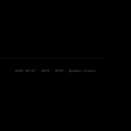
AVMS AP/67 ·
GDPR
·
RPVS
·
@vafec.studio