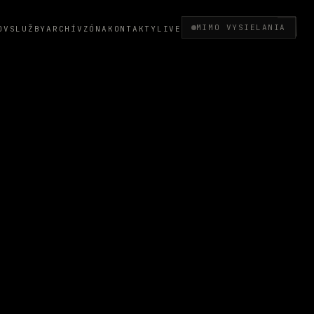
MIMO VYSIELANIA
OV
SLUŽBY
ARCHÍV
ZÓNA
KONTAKTY
LIVE