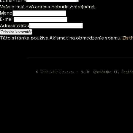
Komentár
*
Vaša e-mailová adresa nebude zverejnená.
Meno
E-mail
Adresa webu
Táto stránka používa Akismet na obmedzenie spamu.
Zist
© 2026 VAFEC s.r.o. · M. R. Štefánika 11, Šariš