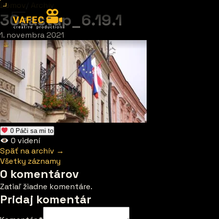
Domov
/
Archív
30zastup_6.19.1
1. novembra 2021
0
Páči sa mi to
0
videní
Späť na archív →
Všetky záznamy
0 komentárov
Zatiaľ žiadne komentáre.
Pridaj komentár