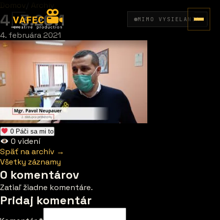
Domov
/
Archív
4_3.20.1
MIMO VYSIELANIA
4. februára 2021
0
Páči sa mi to
0
videní
Späť na archív →
Všetky záznamy
0 komentárov
Zatiaľ žiadne komentáre.
Pridaj komentár