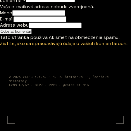
Komentár
*
Vaša e-mailová adresa nebude zverejnená.
Meno
E-mail
Adresa webu
Táto stránka používa Akismet na obmedzenie spamu.
Zistite, ako sa spracovávajú údaje o vašich komentároch.
© 2026 VAFEC s.r.o. · M. R. Štefánika 11, Šarišské
Michaľany
AVMS AP/67 ·
GDPR
·
RPVS
·
@vafec.studio