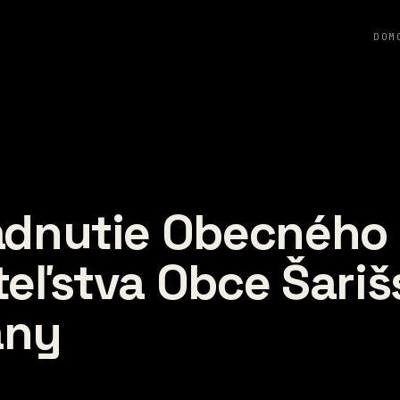
DOM
adnutie Obecného
teľstva Obce Šariš
any