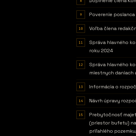
Doplnenie člena Komi
Poverenie poslanca
Voľba člena redakčn
Správa hlavného kon
roku 2024
Správa hlavného kon
miestnych daniach 
Informácia o rozpoč
Návrh úpravy rozpoč
Prebytočnosť majet
(priestor bufetu) n
priľahlého pozemku,