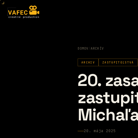
DOMOV
/
ARCHÍV
ARCHIV
ZASTUPITEĽSTVÁ
20. zas
zastupi
Michaľ
20. mája 2025