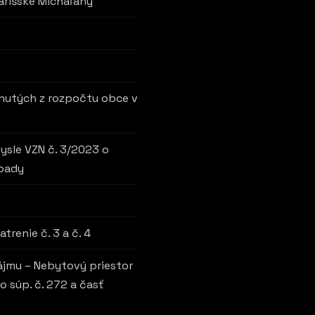
Šarišské Michaľany
tnutých z rozpočtu obce v
ysle VZN č. 3/2023 o
dpady
renie č. 3 a č. 4
ájmu – Nebytový priestor
o súp. č. 272 a časť