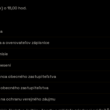
) o 18,00 hod.
ia
a a overovateľov zápisnice
isie
nesení
lanca obecného zastupiteľstva
e obecného zastupiteľstva
 na ochranu verejného záujmu