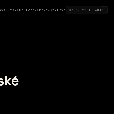
MIMO VYSIELANIA
OV
SLUŽBY
ARCHÍV
ZÓNA
KONTAKTY
LIVE
ské