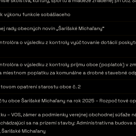
sie školstva, kultúry, športu a mládeže zriadenej pri OcZ 
 k výkonu funkcie sobášiaceho
ej rady obecných novín „Šarišské Michaľany“
trolóra o výsledku z kontroly vyúčtovanie dotácií posky
trolóra o výsledku z kontroly príjmu obce (poplatok) v zm
a miestnom poplatku za komunálne a drobné stavebné o
tovom opatrení starostu obce č. 2
tu obce Šarišské Michaľany na rok 2025 – Rozpočtové opat
ku – VOS, zámer a podmienky verejnej obchodnej súťaže n
achádzajúci sa na prízemí stavby: Administratívna budova s
 Šarišské Michaľany