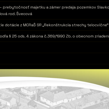
– prebytočnosť majetku a zámer predaja pozemkov Slavko
lová rod. Švecová
ie dotácie z MCRaŠ SR „Rekonštrukcia strechy telocvične“
dľa § 25 ods. 4 zákona č.369/1990 Zb. o obecnom zriaden