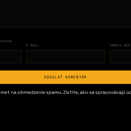
rejnená.
E-MAIL
ADRESA WEB
ismet na obmedzenie spamu.
Zistite, ako sa spracovávajú ú