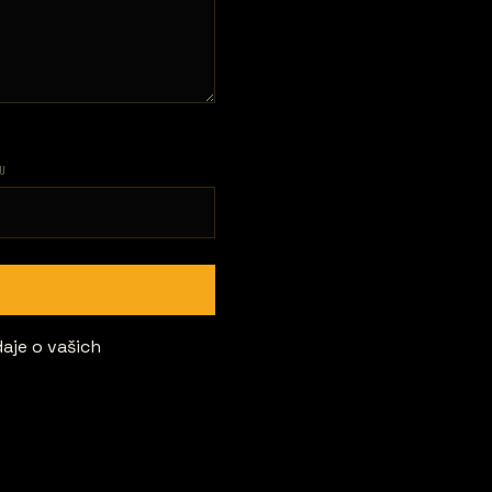
U
daje o vašich