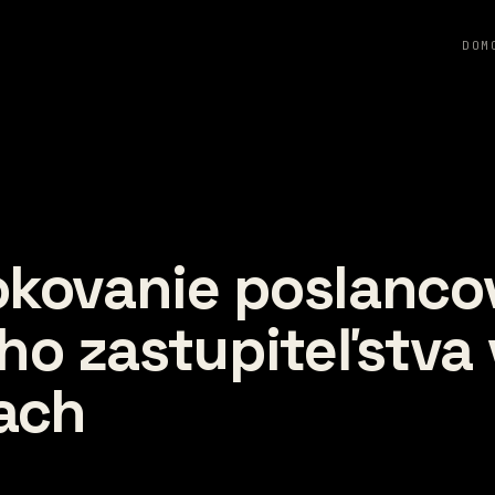
DOM
okovanie poslanco
o zastupiteľstva 
iach