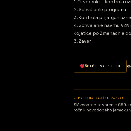
1. Otvorenie – kontrola u
2. Schválenie programu –
3. Kontrola prijatých uzn
4. Schválenie návrhu VZN
Kojatice po Zmenách a do
5. Záver
5
PÁČI SA MI TO
← PREDCHÁDZAJÚCI ZÁZNAM
Slávnostné otvorenie 669. ro
ročník novodobého jarmoku 