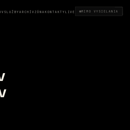
MIMO VYSIELANIA
OV
SLUŽBY
ARCHÍV
ZÓNA
KONTAKTY
LIVE
v
v