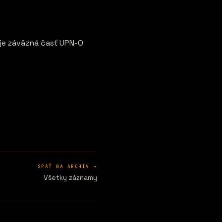
uje záväzná časť UPN-O
SPÄŤ NA ARCHÍV →
Všetky záznamy