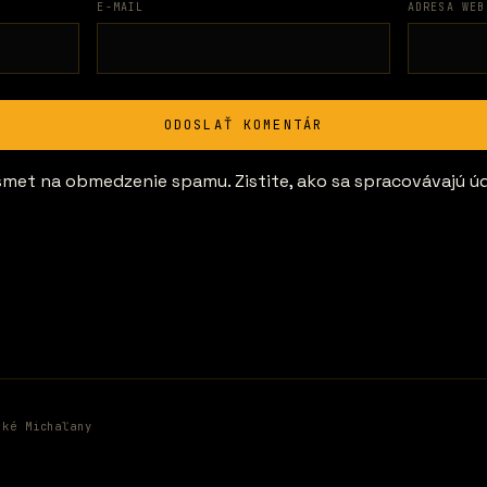
E-MAIL
ADRESA WEB
ismet na obmedzenie spamu.
Zistite, ako sa spracovávajú ú
ské Michaľany