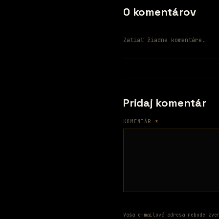
0 komentárov
Zatiaľ žiadne komentáre.
Pridaj komentár
KOMENTÁR
*
Vaša e-mailová adresa nebude zve