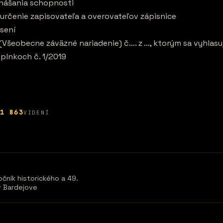
znášania schopnosti
 určenie zapisovateľa a overovateľov zápisnice
esení
 (Všeobecne záväzné nariadenie) č…. z …, ktorým sa vyhlas
plnkoch č. 1/2019
1 863
VIDENÍ
čník historického a 49.
v Bardejove