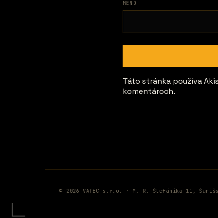
MENO
Táto stránka používa Ak
komentároch.
© 2026 VAFEC s.r.o. · M. R. Štefánika 11, Šariš