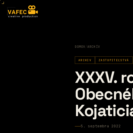
DOMOV
/
ARCHÍV
ARCHIV
ZASTUPITEĽSTVÁ
XXXV. r
Obecnéh
Kojatic
5. septembra 2022