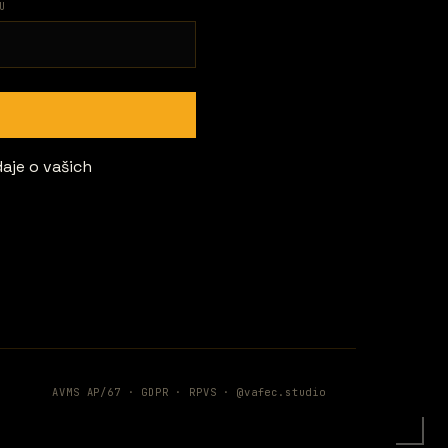
U
daje o vašich
AVMS AP/67 ·
GDPR
·
RPVS
·
@vafec.studio