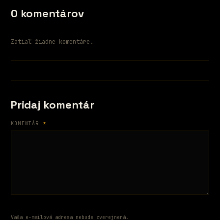
0 komentárov
Zatiaľ žiadne komentáre.
Pridaj komentár
KOMENTÁR
*
Vaša e-mailová adresa nebude zverejnená.