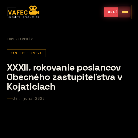
NAŽIVO
DOMOV
/
ARCHÍV
ZASTUPITEĽSTVÁ
XXXII. rokovanie poslancov
Obecného zastupiteľstva v
Kojaticiach
30. júna 2022