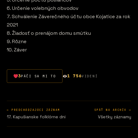
6. Určenie volebných obvodov
7. Schválenie Záverečného účtu obce Kojatice za rok
2021
8. Žiadosť o prenájom domu smútku
9. Rôzne
10. Záver
3
1 756
PÁČI SA MI TO
VIDENÍ
← PREDCHÁDZAJÚCI ZÁZNAM
SPÄŤ NA ARCHÍV →
17. Kapušianske folklórne dni
Všetky záznamy