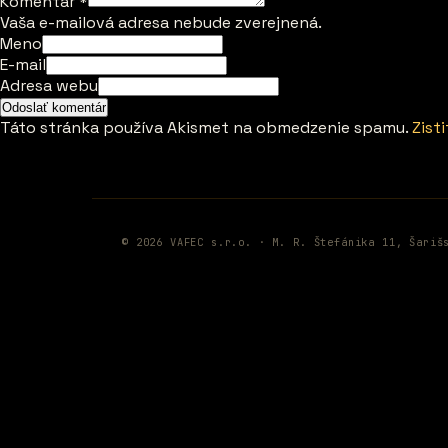
Komentár
*
Vaša e-mailová adresa nebude zverejnená.
Meno
E-mail
Adresa webu
Táto stránka používa Akismet na obmedzenie spamu.
Zist
© 2026 VAFEC s.r.o. · M. R. Štefánika 11, Šariš