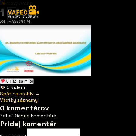
Domov
/
Archív
1 6 2021
31. mája 2021
0
Páči sa mi to
0
videní
Späť na archív →
Všetky záznamy
0 komentárov
Zatiaľ žiadne komentáre.
Pridaj komentár