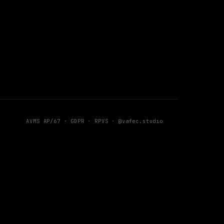
AVMS AP/67 ·
GDPR
·
RPVS
·
@vafec.studio