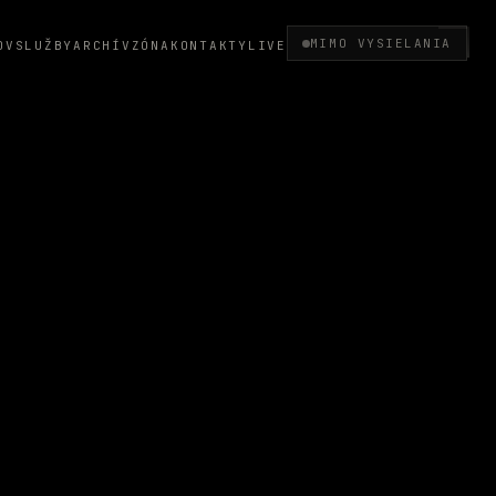
MIMO VYSIELANIA
OV
SLUŽBY
ARCHÍV
ZÓNA
KONTAKTY
LIVE