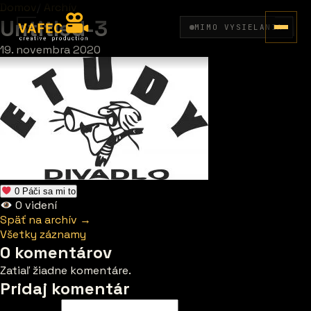
Domov
/
Archív
Untitled-3
MIMO VYSIELANIA
19. novembra 2020
0
Páči sa mi to
0
videní
Späť na archív →
Všetky záznamy
0 komentárov
Zatiaľ žiadne komentáre.
Pridaj komentár