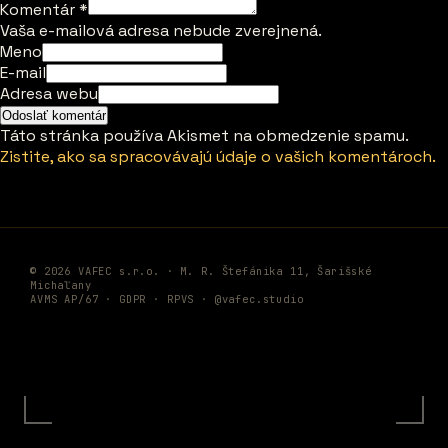
Komentár
*
Vaša e-mailová adresa nebude zverejnená.
Meno
E-mail
Adresa webu
Táto stránka používa Akismet na obmedzenie spamu.
Zistite, ako sa spracovávajú údaje o vašich komentároch.
© 2026 VAFEC s.r.o. · M. R. Štefánika 11, Šarišské
Michaľany
AVMS AP/67 ·
GDPR
·
RPVS
·
@vafec.studio