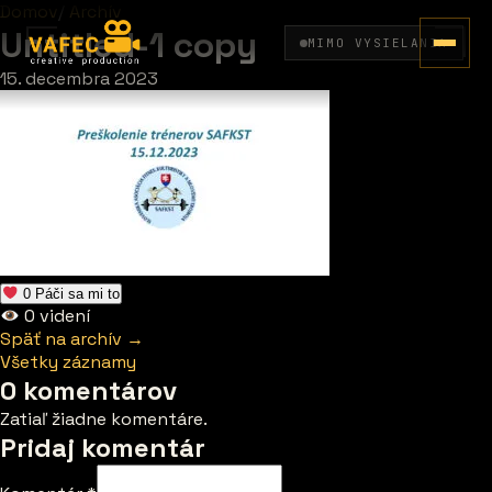
Domov
/
Archív
Untitled-1 copy
MIMO VYSIELANIA
15. decembra 2023
0
Páči sa mi to
0
videní
Späť na archív →
Všetky záznamy
0 komentárov
Zatiaľ žiadne komentáre.
Pridaj komentár