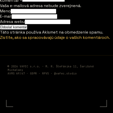
Komentár
*
Vaša e-mailová adresa nebude zverejnená.
Meno
E-mail
Adresa webu
Táto stránka používa Akismet na obmedzenie spamu.
Zistite, ako sa spracovávajú údaje o vašich komentároch.
© 2026 VAFEC s.r.o. · M. R. Štefánika 11, Šarišské
Michaľany
AVMS AP/67 ·
GDPR
·
RPVS
·
@vafec.studio