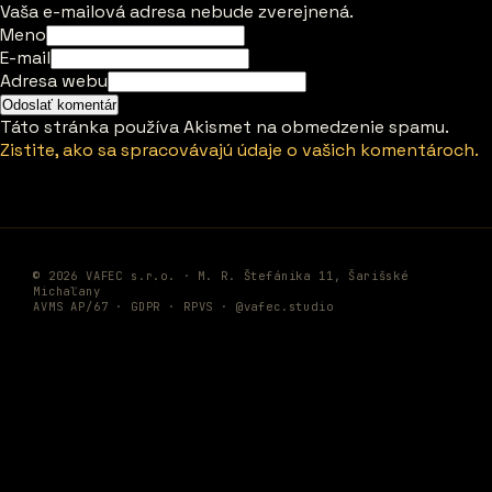
Vaša e-mailová adresa nebude zverejnená.
Meno
E-mail
Adresa webu
Táto stránka používa Akismet na obmedzenie spamu.
Zistite, ako sa spracovávajú údaje o vašich komentároch.
© 2026 VAFEC s.r.o. · M. R. Štefánika 11, Šarišské
Michaľany
AVMS AP/67 ·
GDPR
·
RPVS
·
@vafec.studio