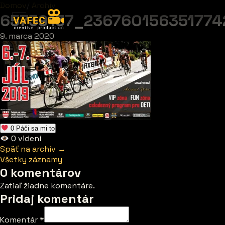
Domov
/
Archív
65739137_23676015635177
9. marca 2020
0
Páči sa mi to
0
videní
Späť na archív →
Všetky záznamy
0 komentárov
Zatiaľ žiadne komentáre.
Pridaj komentár
Komentár
*