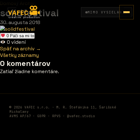
Domov
/
Archív
solidfestival
MIMO VYSIELANIA
30. augusta 2018
0
Páči sa mi to
0
videní
Späť na archív →
Všetky záznamy
0 komentárov
Zatiaľ žiadne komentáre.
© 2026 VAFEC s.r.o. · M. R. Štefánika 11, Šarišské
Michaľany
AVMS AP/67 ·
GDPR
·
RPVS
·
@vafec.studio