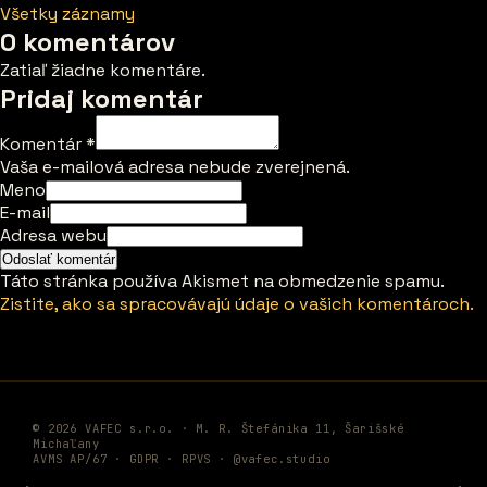
Všetky záznamy
0 komentárov
Zatiaľ žiadne komentáre.
Pridaj komentár
Komentár
*
Vaša e-mailová adresa nebude zverejnená.
Meno
E-mail
Adresa webu
Táto stránka používa Akismet na obmedzenie spamu.
Zistite, ako sa spracovávajú údaje o vašich komentároch.
© 2026 VAFEC s.r.o. · M. R. Štefánika 11, Šarišské
Michaľany
AVMS AP/67 ·
GDPR
·
RPVS
·
@vafec.studio