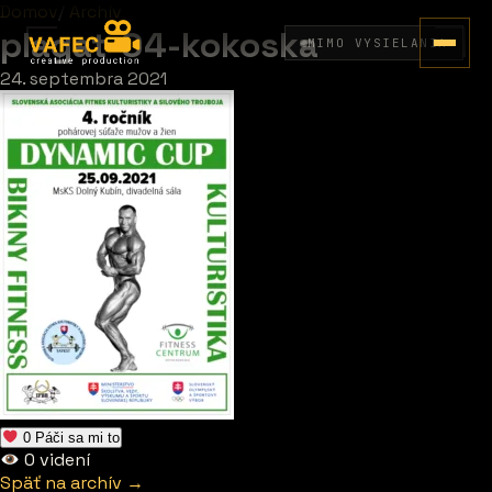
Domov
/
Archív
plagat-04-kokoska
MIMO VYSIELANIA
24. septembra 2021
0
Páči sa mi to
0
videní
Späť na archív →