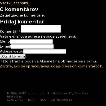
Všetky záznamy
0 komentárov
Zatiaľ žiadne komentáre.
Pridaj komentár
Komentár
*
Vaša e-mailová adresa nebude zverejnená.
Meno
E-mail
Adresa webu
Táto stránka používa Akismet na obmedzenie spamu.
Zistite, ako sa spracovávajú údaje o vašich komentároch.
© 2026 VAFEC s.r.o. · M. R. Štefánika 11, Šarišské
Michaľany
AVMS AP/67 ·
GDPR
·
RPVS
·
@vafec.studio