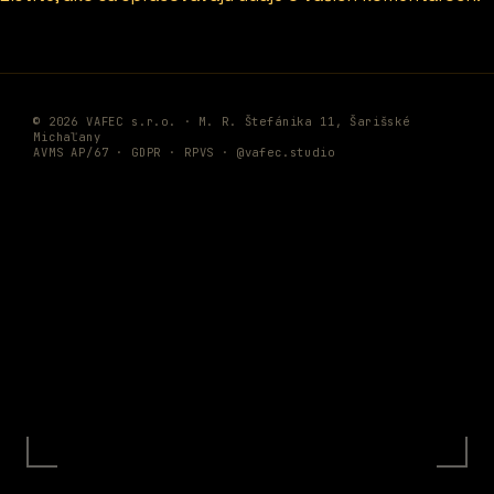
© 2026 VAFEC s.r.o. · M. R. Štefánika 11, Šarišské
Michaľany
AVMS AP/67 ·
GDPR
·
RPVS
·
@vafec.studio