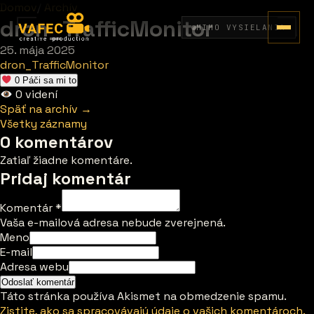
Domov
/
Archív
dron_TrafficMonitor
MIMO VYSIELANIA
25. mája 2025
dron_TrafficMonitor
0
Páči sa mi to
0
videní
Späť na archív →
Všetky záznamy
0 komentárov
Zatiaľ žiadne komentáre.
Pridaj komentár
Komentár
*
Vaša e-mailová adresa nebude zverejnená.
Meno
E-mail
Adresa webu
Táto stránka používa Akismet na obmedzenie spamu.
Zistite, ako sa spracovávajú údaje o vašich komentároch.