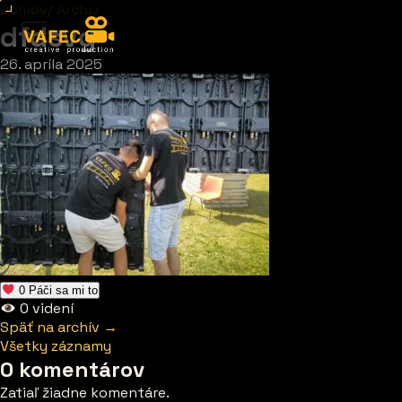
Domov
/
Archív
dfdsvg
26. apríla 2025
0
Páči sa mi to
0
videní
Späť na archív →
Všetky záznamy
0 komentárov
Zatiaľ žiadne komentáre.