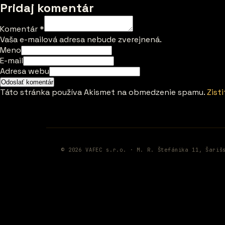
Pridaj komentár
Komentár
*
Vaša e-mailová adresa nebude zverejnená.
Meno
E-mail
Adresa webu
Táto stránka používa Akismet na obmedzenie spamu.
Zist
© 2026 VAFEC s.r.o. · M. R. Štefánika 11, Šariš