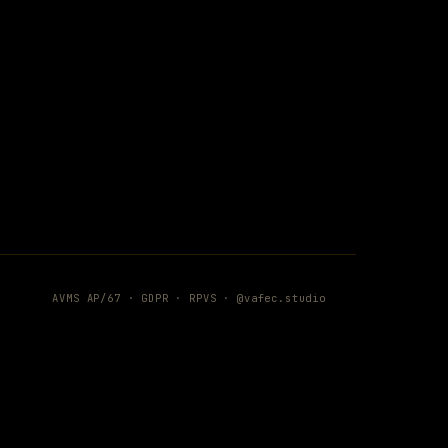
AVMS AP/67 ·
GDPR
·
RPVS
·
@vafec.studio