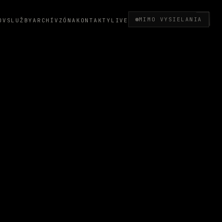
MIMO VYSIELANIA
OV
SLUŽBY
ARCHÍV
ZÓNA
KONTAKTY
LIVE