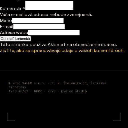
Komentár
*
Vaša e-mailová adresa nebude zverejnená.
Meno
E-mail
Adresa webu
Táto stránka používa Akismet na obmedzenie spamu.
Zistite, ako sa spracovávajú údaje o vašich komentároch.
© 2026 VAFEC s.r.o. · M. R. Štefánika 11, Šarišské
Michaľany
AVMS AP/67 ·
GDPR
·
RPVS
·
@vafec.studio