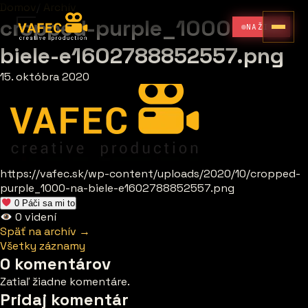
Domov
/
Archív
cropped-purple_1000-na-
NAŽIVO
biele-e1602788852557.png
15. októbra 2020
https://vafec.sk/wp-content/uploads/2020/10/cropped-
purple_1000-na-biele-e1602788852557.png
0
Páči sa mi to
0
videní
Späť na archív →
Všetky záznamy
0 komentárov
Zatiaľ žiadne komentáre.
Pridaj komentár