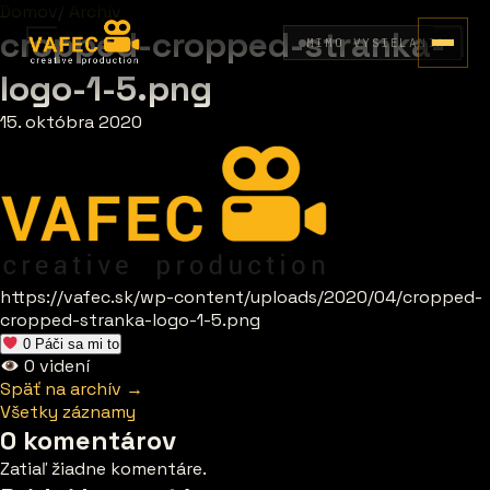
Domov
/
Archív
cropped-cropped-stranka-
MIMO VYSIELANIA
logo-1-5.png
15. októbra 2020
https://vafec.sk/wp-content/uploads/2020/04/cropped-
cropped-stranka-logo-1-5.png
0
Páči sa mi to
0
videní
Späť na archív →
Všetky záznamy
0 komentárov
Zatiaľ žiadne komentáre.