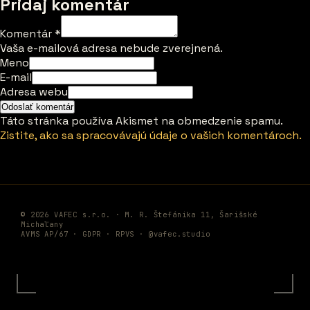
Pridaj komentár
Komentár
*
Vaša e-mailová adresa nebude zverejnená.
Meno
E-mail
Adresa webu
Táto stránka používa Akismet na obmedzenie spamu.
Zistite, ako sa spracovávajú údaje o vašich komentároch.
© 2026 VAFEC s.r.o. · M. R. Štefánika 11, Šarišské
Michaľany
AVMS AP/67 ·
GDPR
·
RPVS
·
@vafec.studio