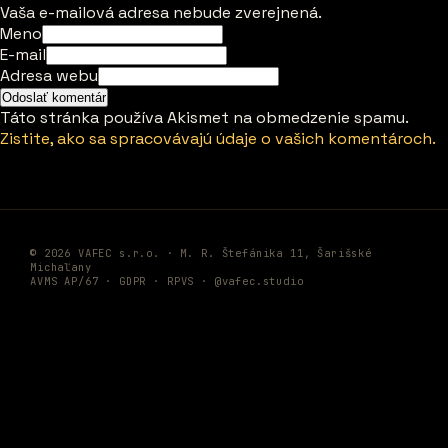
Vaša e-mailová adresa nebude zverejnená.
Meno
E-mail
Adresa webu
Táto stránka používa Akismet na obmedzenie spamu.
Zistite, ako sa spracovávajú údaje o vašich komentároch.
© 2026 VAFEC s.r.o. · M. R. Štefánika 11, Šarišské
Michaľany
AVMS AP/67 ·
GDPR
·
RPVS
·
@vafec.studio