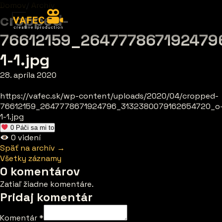
Domov
/
Archív
cropped-
76612159_264777867192479
1-1.jpg
28. apríla 2020
https://vafec.sk/wp-content/uploads/2020/04/cropped-
76612159_2647778671924796_3132380079162654720_o
1-1.jpg
0
Páči sa mi to
0
videní
Späť na archív →
Všetky záznamy
0 komentárov
Zatiaľ žiadne komentáre.
Pridaj komentár
Komentár
*