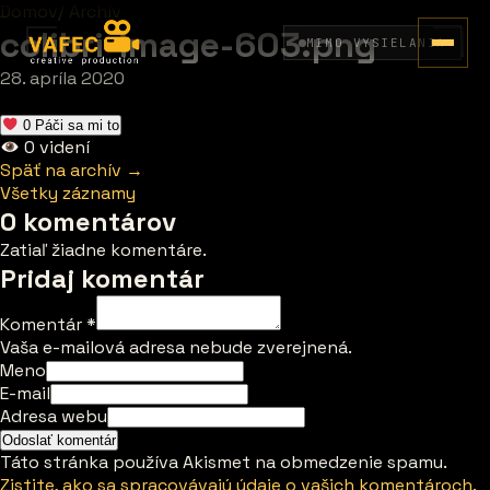
Domov
/
Archív
colibri-image-603.png
MIMO VYSIELANIA
28. apríla 2020
0
Páči sa mi to
0
videní
Späť na archív →
Všetky záznamy
0 komentárov
Zatiaľ žiadne komentáre.
Pridaj komentár
Komentár
*
Vaša e-mailová adresa nebude zverejnená.
Meno
E-mail
Adresa webu
Táto stránka používa Akismet na obmedzenie spamu.
Zistite, ako sa spracovávajú údaje o vašich komentároch.