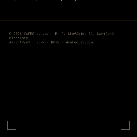
© 2026 VAFEC s.r.o. · M. R. Štefánika 11, Šarišské
Michaľany
AVMS AP/67 ·
GDPR
·
RPVS
·
@vafec.studio