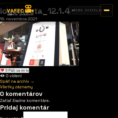
Domov
/
Archív
logomesta_12.1.4
MIMO VYSIELANIA
16. novembra 2021
0
Páči sa mi to
0
videní
Späť na archív →
Všetky záznamy
0 komentárov
Zatiaľ žiadne komentáre.
Pridaj komentár