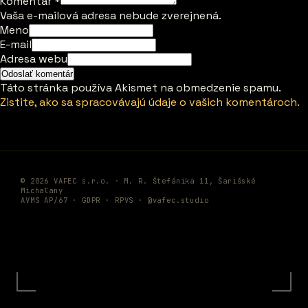
Komentár
*
Vaša e-mailová adresa nebude zverejnená.
Meno
E-mail
Adresa webu
Táto stránka používa Akismet na obmedzenie spamu.
Zistite, ako sa spracovávajú údaje o vašich komentároch.
© 2026 VAFEC s.r.o. · M. R. Štefánika 11, Šarišské
Michaľany
AVMS AP/67 ·
GDPR
·
RPVS
·
@vafec.studio