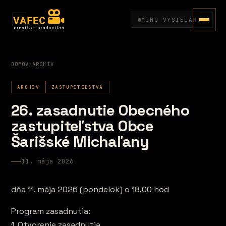
MIMO VYSIELANIA
DOMOV
/
ARCHÍV
ARCHIV
ZASTUPITEĽSTVÁ
26. zasadnutie Obecného
zastupiteľstva Obce
Šarišské Michaľany
11. mája 2026
dňa 11. mája 2026 (pondelok) o 18,00 hod
Program zasadnutia:
1. Otvorenie zasadnutia