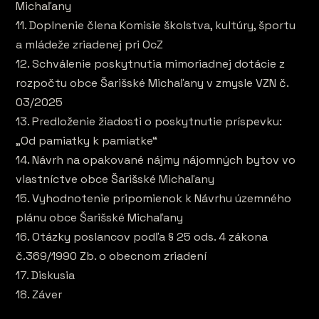
Michaľany
11. Doplnenie člena Komisie školstva, kultúry, športu
a mládeže zriadenej pri OcZ
12. Schválenie poskytnutia mimoriadnej dotácie z
rozpočtu obce Šarišské Michaľany v zmysle VZN č.
03/2025
13. Predloženie žiadosti o poskytnutie príspevku:
„Od pamiatky k pamiatke“
14. Návrh na opakované nájmy nájomných bytov vo
vlastníctve obce Šarišské Michaľany
15. Vyhodnotenie pripomienok k Návrhu územného
plánu obce Šarišské Michaľany
16. Otázky poslancov podľa § 25 ods. 4 zákona
č.369/1990 Zb. o obecnom zriadení
17. Diskusia
18. Záver