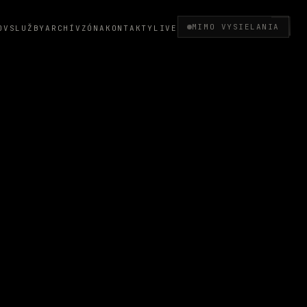
MIMO VYSIELANIA
OV
SLUŽBY
ARCHÍV
ZÓNA
KONTAKTY
LIVE