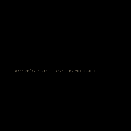
AVMS AP/67 ·
GDPR
·
RPVS
·
@vafec.studio