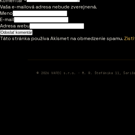
Komentár
*
Vaša e-mailová adresa nebude zverejnená.
Meno
E-mail
Adresa webu
Táto stránka používa Akismet na obmedzenie spamu.
Zist
© 2026 VAFEC s.r.o. · M. R. Štefánika 11, Šariš