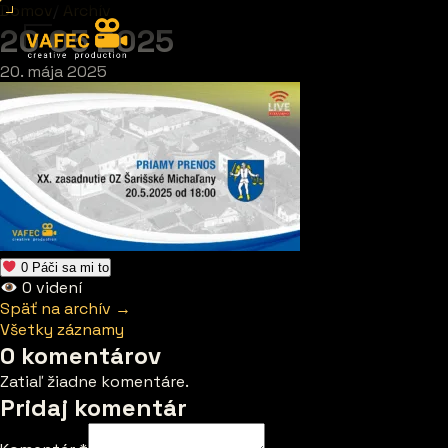
Domov
/
Archív
20 05 2025
20. mája 2025
0
Páči sa mi to
0
videní
Späť na archív →
Všetky záznamy
0 komentárov
Zatiaľ žiadne komentáre.
Pridaj komentár