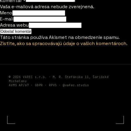
Komentár
*
Vaša e-mailová adresa nebude zverejnená.
Meno
E-mail
Adresa webu
Táto stránka používa Akismet na obmedzenie spamu.
Zistite, ako sa spracovávajú údaje o vašich komentároch.
© 2026 VAFEC s.r.o. · M. R. Štefánika 11, Šarišské
Michaľany
AVMS AP/67 ·
GDPR
·
RPVS
·
@vafec.studio