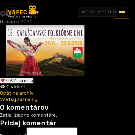
Domov
/
Archív
ob1
MIMO VYSIELANIA
9. marca 2020
0
Páči sa mi to
0
videní
Späť na archív →
Všetky záznamy
0 komentárov
Zatiaľ žiadne komentáre.
Pridaj komentár