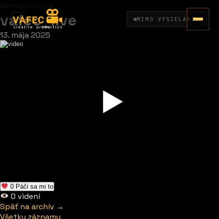
Domov
/
Archív
vafec_live
MIMO VYSIELANIA
13. mája 2025
0
Páči sa mi to
0
videní
Späť na archív →
Všetky záznamy