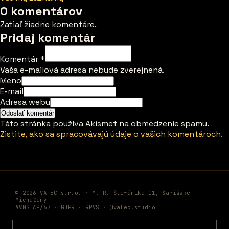
0 komentárov
Zatiaľ žiadne komentáre.
Pridaj komentár
Komentár
*
Vaša e-mailová adresa nebude zverejnená.
Meno
E-mail
Adresa webu
Táto stránka používa Akismet na obmedzenie spamu.
Zistite, ako sa spracovávajú údaje o vašich komentároch.
© 2026 VAFEC s.r.o. · M. R. Štefánika 11, Šarišské
Michaľany
AVMS AP/67 ·
GDPR
·
RPVS
·
@vafec.studio