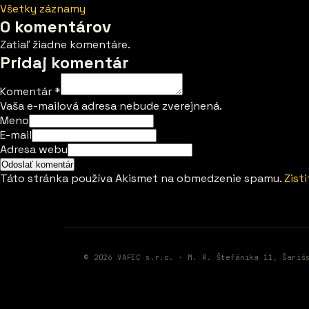
Všetky záznamy
0 komentárov
Zatiaľ žiadne komentáre.
Pridaj komentár
Komentár
*
Vaša e-mailová adresa nebude zverejnená.
Meno
E-mail
Adresa webu
Táto stránka používa Akismet na obmedzenie spamu.
Zist
© 2026 VAFEC s.r.o. · M. R. Štefánika 11, Šariš