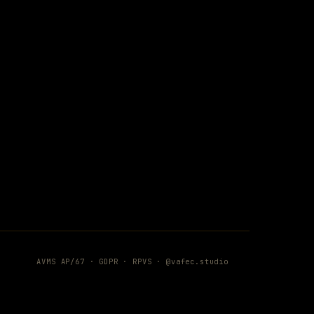
AVMS AP/67 ·
GDPR
·
RPVS
·
@vafec.studio