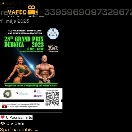
Domov
/
Archív
received_339596909732967
11. mája 2023
0
Páči sa mi to
0
videní
Späť na archív →