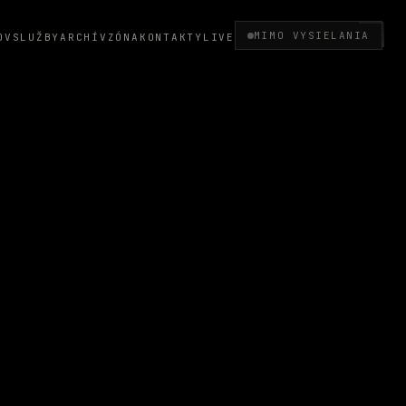
MIMO VYSIELANIA
OV
SLUŽBY
ARCHÍV
ZÓNA
KONTAKTY
LIVE