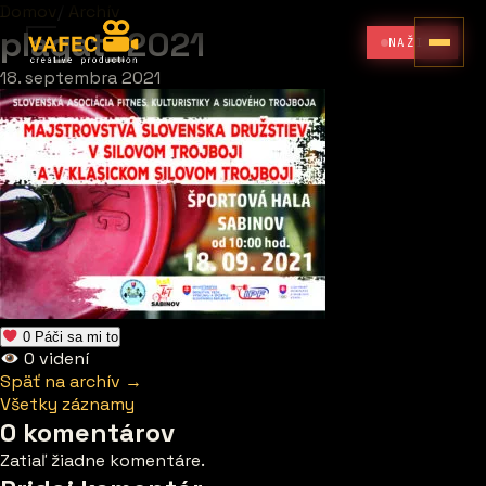
Domov
/
Archív
plagat_2021
NAŽIVO
18. septembra 2021
0
Páči sa mi to
0
videní
Späť na archív →
Všetky záznamy
0 komentárov
Zatiaľ žiadne komentáre.