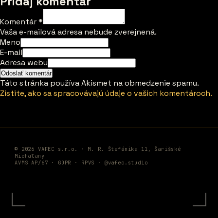
Pridaj komentár
Komentár
*
Vaša e-mailová adresa nebude zverejnená.
Meno
E-mail
Adresa webu
Táto stránka používa Akismet na obmedzenie spamu.
Zistite, ako sa spracovávajú údaje o vašich komentároch.
© 2026 VAFEC s.r.o. · M. R. Štefánika 11, Šarišské
Michaľany
AVMS AP/67 ·
GDPR
·
RPVS
·
@vafec.studio