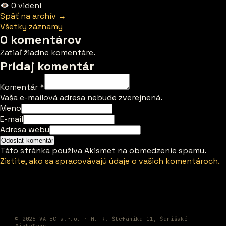
0
videní
Späť na archív →
Všetky záznamy
0 komentárov
Zatiaľ žiadne komentáre.
Pridaj komentár
Komentár
*
Vaša e-mailová adresa nebude zverejnená.
Meno
E-mail
Adresa webu
Táto stránka používa Akismet na obmedzenie spamu.
Zistite, ako sa spracovávajú údaje o vašich komentároch.
© 2026 VAFEC s.r.o. · M. R. Štefánika 11, Šarišské