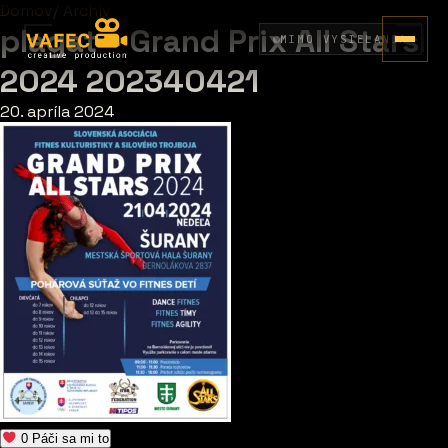
Domov
/
Archív
plagat – Grand Prix All Stars
MIMO VYSIELANIA
2024 202340421
20. apríla 2024
0
Páči sa mi to