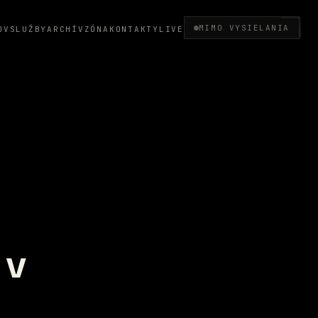
MIMO VYSIELANIA
OV
SLUŽBY
ARCHÍV
ZÓNA
KONTAKTY
LIVE
 v