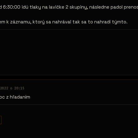
 6:30:00 idú tlaky na lavičke 2 skupiny, následne padol prenos
.
m k záznamu, ktorý sa nahrával tak sa to nahradí týmto.
2022 o 20:15
oc z hľadaním