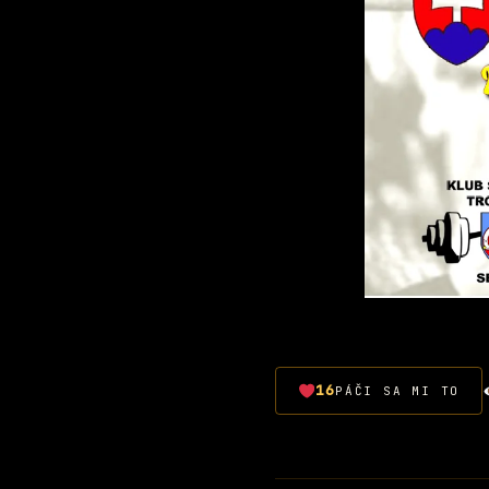
16
PÁČI SA MI TO