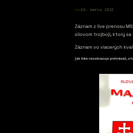
26. marca 2022
Záznam z live prenosu MSR
silovom trojboji, ktorý s
Záznam vo viacerých kval
(ak Vám nezobrazuje prehrávač, otv