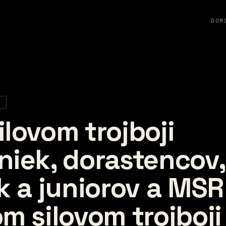
DOM
Y
ilovom trojboji
niek, dorastencov,
k a juniorov a MSR
m silovom trojboji