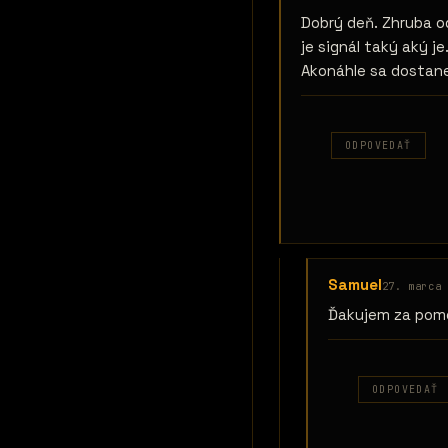
Dobrý deň. Zhruba od
je signál taký aký je
Akonáhle sa dostane
ODPOVEDAŤ
Samuel
27. marca 
Ďakujem za pom
ODPOVEDAŤ