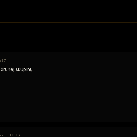
:57
 druhej skupiny
22 o 12:23