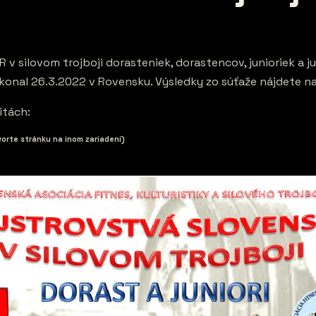
 v silovom trojboji dorasteniek, dorastencov, junioriek a 
a konal 26.3.2022 v Rovensku. Výsledky zo súťaže nájdete na
itách:
orte stránku na inom zariadení)