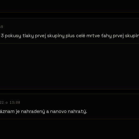
48
3 pokusy tlaky prvej skupiny plus celé mrtve ťahy prvej skupi
22 o 13:08
záznam je nahradený a nanovo nahratý.