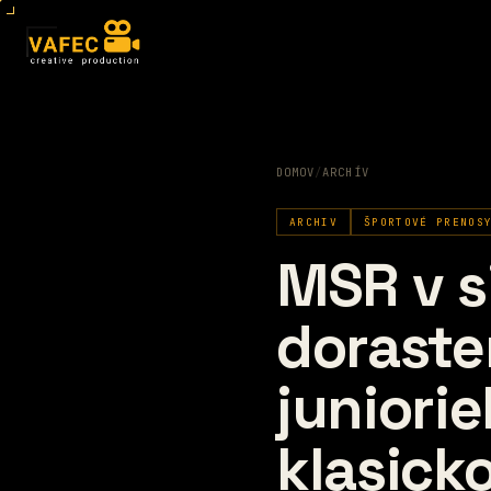
DOMOV
/
ARCHÍV
ARCHIV
ŠPORTOVÉ PRENOS
MSR v s
doraste
juniorie
klasicko