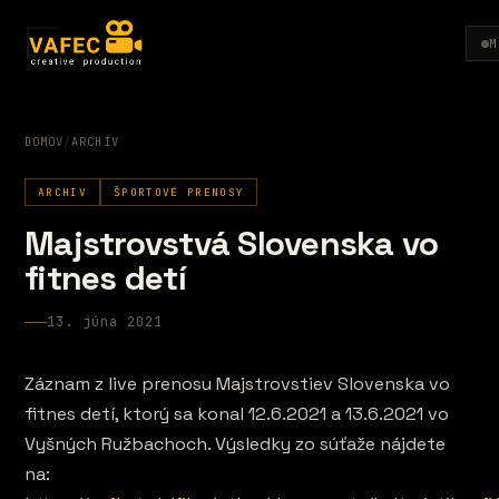
M
DOMOV
/
ARCHÍV
ARCHIV
ŠPORTOVÉ PRENOSY
Majstrovstvá Slovenska vo
fitnes detí
13. júna 2021
Záznam z live prenosu Majstrovstiev Slovenska vo
fitnes detí, ktorý sa konal 12.6.2021 a 13.6.2021 vo
Vyšných Ružbachoch. Výsledky zo súťaže nájdete
na: