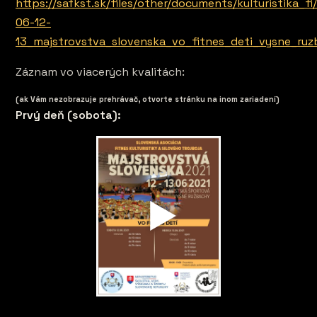
https://safkst.sk/files/other/documents/kulturistika_f
06-12-
13_majstrovstva_slovenska_vo_fitnes_deti_vysne_ruz
Záznam vo viacerých kvalitách:
(ak Vám nezobrazuje prehrávač, otvorte stránku na inom zariadení)
Prvý deň (sobota):