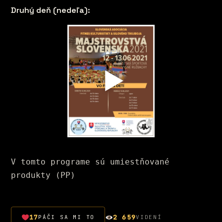
Druhý deň (nedeľa):
V tomto programe sú umiestňované 
produkty (PP)
17
2 659
PÁČI SA MI TO
VIDENÍ