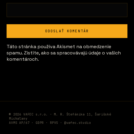
Táto stránka používa Akismet na obmedzenie
spamu.
Zistite, ako sa spracovávajú údaje o vašich
komentároch.
© 2026 VAFEC s.r.o. · M. R. Štefánika 11, Šarišské
Michaľany
AVMS AP/67 ·
GDPR
·
RPVS
·
@vafec.studio