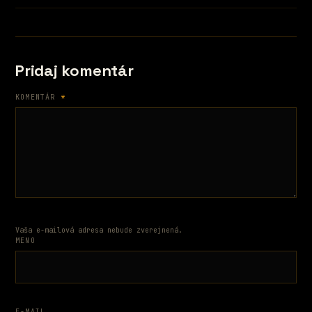
Pridaj komentár
KOMENTÁR
*
Vaša e-mailová adresa nebude zverejnená.
MENO
E-MAIL