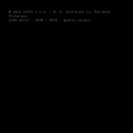
© 2026 VAFEC s.r.o. · M. R. Štefánika 11, Šarišské
Michaľany
AVMS AP/67 ·
GDPR
·
RPVS
·
@vafec.studio