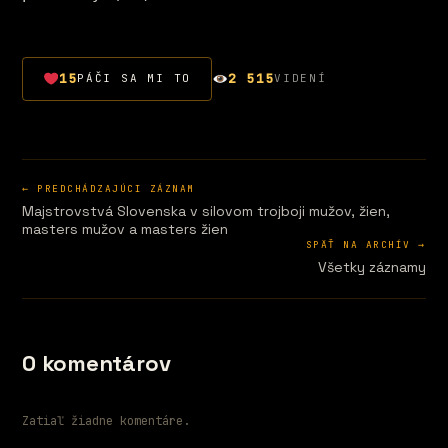
15
2 515
PÁČI SA MI TO
VIDENÍ
← PREDCHÁDZAJÚCI ZÁZNAM
Majstrovstvá Slovenska v silovom trojboji mužov, žien,
masters mužov a masters žien
SPÄŤ NA ARCHÍV →
Všetky záznamy
0 komentárov
Zatiaľ žiadne komentáre.