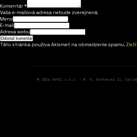
Komentár
*
Vaša e-mailová adresa nebude zverejnená.
Meno
E-mail
Adresa webu
Táto stránka používa Akismet na obmedzenie spamu.
Zist
© 2026 VAFEC s.r.o. · M. R. Štefánika 11, Šariš