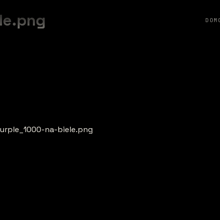
le.png
DOM
urple_1000-na-biele.png