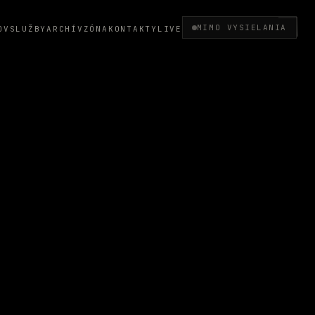
MIMO VYSIELANIA
OV
SLUŽBY
ARCHÍV
ZÓNA
KONTAKTY
LIVE