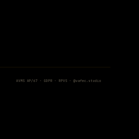
AVMS AP/67 ·
GDPR
·
RPVS
·
@vafec.studio