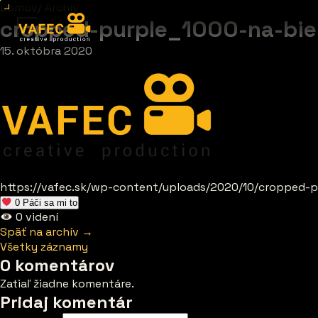
Domov
/
Archív
cropped-purple_1000-na-bie
15. októbra 2020
https://vafec.sk/wp-content/uploads/2020/10/cropped-p
0
Páči sa mi to
0
videní
Späť na archív →
Všetky záznamy
0 komentárov
Zatiaľ žiadne komentáre.
Pridaj komentár