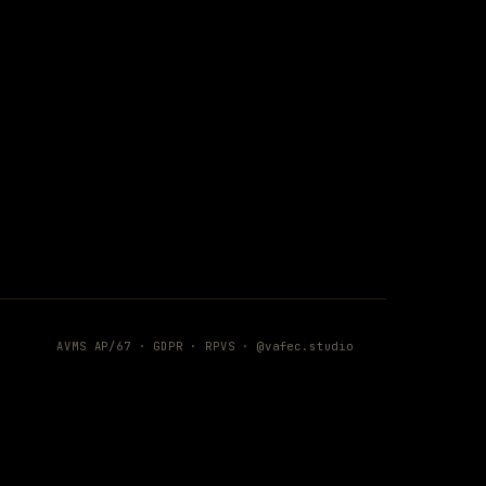
AVMS AP/67 ·
GDPR
·
RPVS
·
@vafec.studio