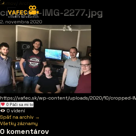
Domov
/
Archív
cropped-IMG-2277.jpg
2. novembra 2020
https://vafec.sk/wp-content/uploads/2020/10/cropped-I
0
Páči sa mi to
0
videní
Späť na archív →
Všetky záznamy
0 komentárov