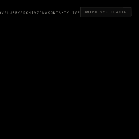
MIMO VYSIELANIA
OV
SLUŽBY
ARCHÍV
ZÓNA
KONTAKTY
LIVE