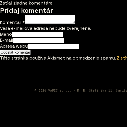
Zatiaľ žiadne komentáre.
Pridaj komentár
Komentár
*
Vaša e-mailová adresa nebude zverejnená.
Meno
E-mail
Adresa webu
Táto stránka používa Akismet na obmedzenie spamu.
Zist
© 2026 VAFEC s.r.o. · M. R. Štefánika 11, Šariš