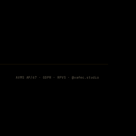
AVMS AP/67 ·
GDPR
·
RPVS
·
@vafec.studio