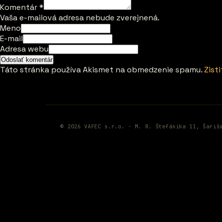
Komentár
*
Vaša e-mailová adresa nebude zverejnená.
Meno
E-mail
Adresa webu
Táto stránka používa Akismet na obmedzenie spamu.
Zist
© 2026 VAFEC s.r.o. · M. R. Štefánika 11, Šariš