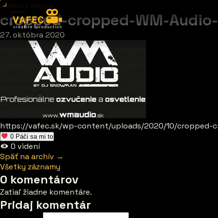
Domov
/
Archív
cropped-cropped-WM-Audio-p
27. októbra 2020
https://vafec.sk/wp-content/uploads/2020/10/cropped-
0
Páči sa mi to
0
videní
Späť na archív →
Všetky záznamy
0 komentárov
Zatiaľ žiadne komentáre.
Pridaj komentár