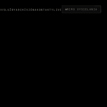
MIMO VYSIELANIA
OV
SLUŽBY
ARCHÍV
ZÓNA
KONTAKTY
LIVE