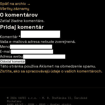
Späť na archív →
Všetky záznamy
0 komentárov
Zatiaľ žiadne komentáre.
Pridaj komentár
Komentár
*
Vaša e-mailová adresa nebude zverejnená.
Meno
E-mail
Adresa webu
Táto stránka používa Akismet na obmedzenie spamu.
Zistite, ako sa spracovávajú údaje o vašich komentároch.
© 2026 VAFEC s.r.o. · M. R. Štefánika 11, Šarišské
Michaľany
AVMS AP/67 ·
GDPR
·
RPVS
·
@vafec.studio