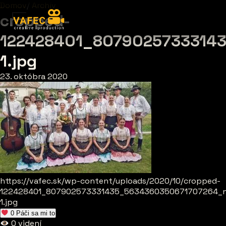
Domov
/
Archív
cropped-
122428401_8079025733314
1.jpg
23. októbra 2020
https://vafec.sk/wp-content/uploads/2020/10/cropped-
122428401_807902573331435_5634360350671707264_
1.jpg
0
Páči sa mi to
0
videní