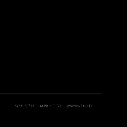
AVMS AP/67 ·
GDPR
·
RPVS
·
@vafec.studio