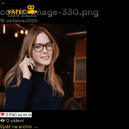
Domov
/
Archív
colibri-image-330.png
15. októbra 2020
0
Páči sa mi to
0
videní
Späť na archív →