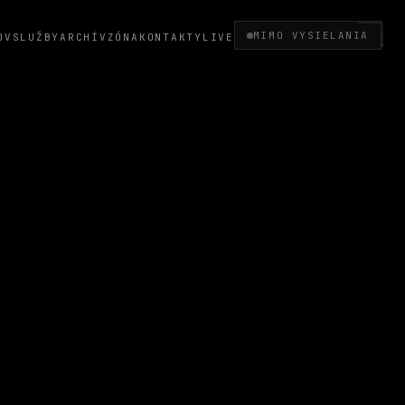
MIMO VYSIELANIA
OV
SLUŽBY
ARCHÍV
ZÓNA
KONTAKTY
LIVE