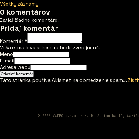
Všetky záznamy
0 komentárov
Zatiaľ žiadne komentáre.
Pridaj komentár
Komentár
*
Vaša e-mailová adresa nebude zverejnená.
Meno
E-mail
Adresa webu
Táto stránka používa Akismet na obmedzenie spamu.
Zist
© 2026 VAFEC s.r.o. · M. R. Štefánika 11, Šariš