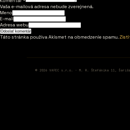
Komentár
*
Vaša e-mailová adresa nebude zverejnená.
Meno
E-mail
Adresa webu
Táto stránka používa Akismet na obmedzenie spamu.
Zist
© 2026 VAFEC s.r.o. · M. R. Štefánika 11, Šariš