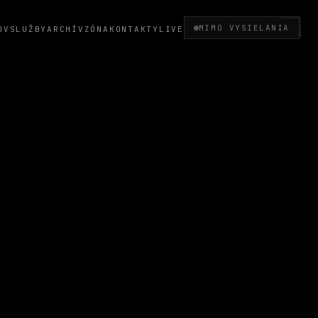
MIMO VYSIELANIA
OV
SLUŽBY
ARCHÍV
ZÓNA
KONTAKTY
LIVE