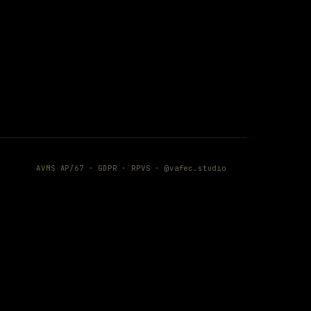
AVMS AP/67 ·
GDPR
·
RPVS
·
@vafec.studio