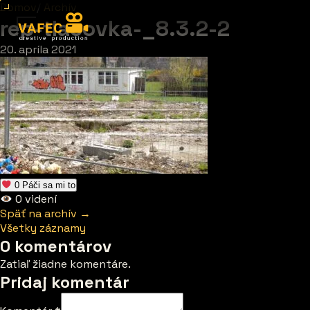
Domov
/
Archív
rep-tlacovka-_8.3.2-2
20. apríla 2021
0
Páči sa mi to
0
videní
Späť na archív →
Všetky záznamy
0 komentárov
Zatiaľ žiadne komentáre.
Pridaj komentár