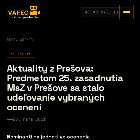
MIMO VYSIELANIA
DOMOV
/
ARCHÍV
AKTUALITY
Aktuality z Prešova:
Predmetom 25. zasadnutia
MsZ v Prešove sa stalo
udeľovanie vybraných
ocenení
28. mája 2021
Nominanti na jednotlivé ocenenia