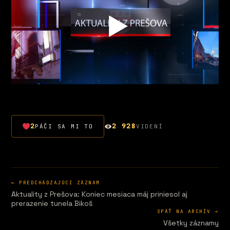
2
2 928
PÁČI SA MI TO
VIDENÍ
← PREDCHÁDZAJÚCI ZÁZNAM
Aktuality z Prešova: Koniec mesiaca máj priniesol aj
prerazenie tunela Bikoš
SPÄŤ NA ARCHÍV →
Všetky záznamy