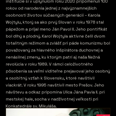
inštitúcie si v uplynulom roku 2020 pripomenuli 100
rokov od narodenia jednej z najvýznamnejších
osobností životov súčasných generácií – Karola
Wojtylu, ktorý sa ako prvý Slovan v roku 1978 stal
pápežom a prijal meno Ján Pavol II. Jeho pontifikát
bol dlhý a plodný. Karol Wojtyla aktívne čelil dvom
totalitným režimom a zvlášť pri páde komunizmu bol
považovaný za hlavného inšpirátora duchovnej a
nenásilnej zmeny, ku ktorým patrí aj naša Nežná
revolúcia v roku 1989. V rámci celoživotného
pôsobenia sa veľmi viditeľne prejavoval jeho osobný
a osobitný vzťah k Slovensku, ktoré navštívil
viackrát. V roku 1995 navštívil mesto Prešov. Jeho
návštevu a odkaz pripomína Ulica Jána Pavla II. pri
mestskej hale, socha v nadživotnej veľkosti pri
Konkatedrále sv. Mikuláša.