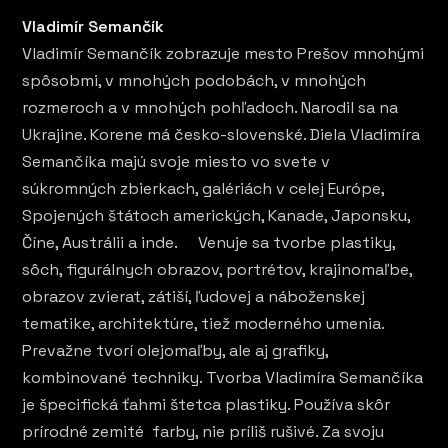
Vladimír Semančík
Vladimír Semančík zobrazuje mesto Prešov mnohými
spôsobmi, v mnohých podobách, v mnohých
rozmeroch a v mnohých pohľadoch. Narodil sa na
Ukrajine. Korene má česko-slovenské. Diela Vladimíra
Semančíka majú svoje miesto vo svete v
súkromných zbierkach, galériách v celej Európe,
Spojených štátoch amerických, Kanade, Japonsku,
Číne, Austrálii a inde. Venuje sa tvorbe plastiky,
sôch, figurálnych obrazov, portrétov, krajinomaľbe,
obrazov zvierat, zátiší, ľudovej a náboženskej
tematike, architektúre, tiež moderného umenia.
Prevažne tvorí olejomaľby, ale aj grafiky,
kombinované techniky. Tvorba Vladimíra Semančíka
je špecifická ťahmi štetca plastiky. Používa skôr
prírodné zemité farby, nie príliš rušivé. Za svoju