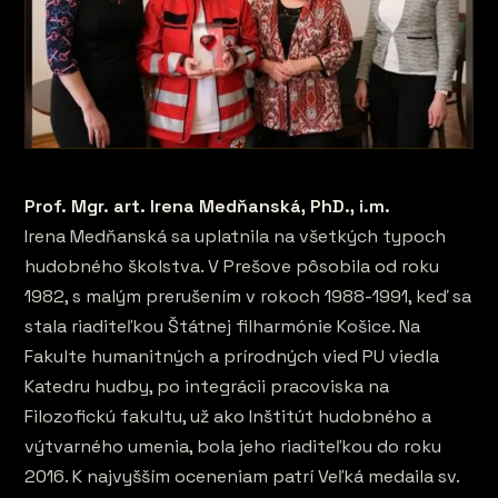
Prof. Mgr. art. Irena Medňanská, PhD., i.m.
Irena Medňanská sa uplatnila na všetkých typoch
hudobného školstva. V Prešove pôsobila od roku
1982, s malým prerušením v rokoch 1988-1991, keď sa
stala riaditeľkou Štátnej filharmónie Košice. Na
Fakulte humanitných a prírodných vied PU viedla
Katedru hudby, po integrácii pracoviska na
Filozofickú fakultu, už ako Inštitút hudobného a
výtvarného umenia, bola jeho riaditeľkou do roku
2016. K najvyšším oceneniam patrí Veľká medaila sv.