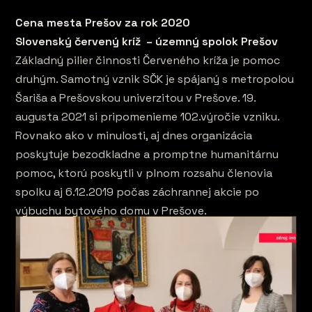
Cena mesta Prešov za rok 2020
Slovenský červený kríž – územný spolok Prešov
Základný pilier činnosti Červeného kríža je pomoc
druhým. Samotný vznik SČK je spájaný s metropolou
Šariša a Prešovskou univerzitou v Prešove. 19.
augusta 2021 si pripomenieme 102.výročie vzniku.
Rovnako ako v minulosti, aj dnes organizácia
poskytuje bezodkladne a promptne humanitárnu
pomoc, ktorú poskytli v plnom rozsahu členovia
spolku aj 6.12.2019 počas záchrannej akcie po
výbuchu bytového domu v Prešove.