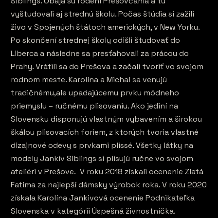
Siblings. Obaja sú rodení Prešovčania a tu
vyštudovali aj strednú školu. Počas štúdia si zažili
živo v Spojených štátoch amerických, v New Yorku.
Po skončení strednej školy odišli študovať do
Liberca a následne sa presťahovali za prácou do
Prahy. Vrátili sa do Prešova a začali tvoriť vo svojom
rodnom meste. Karolína a Michal sa venujú
tradičnému,ale upadajúcemu prvku módneho
priemyslu – ručnému plisovaniu. Ako jediní na
Slovensku disponujú vlastným vybavením a širokou
škálou plisovacích foriem, z ktorých tvoria vlastné
dizajnové odevy s prvkami plissé. Všetky látky na
modely Jankiv Siblings si plisujú ručne vo svojom
ateliéri v Prešove. V roku 2018 získali ocenenie Zlatá
Fatima za najlepší dámsky výrobok roka. V roku 2020
získala Karolína Jankivová ocenenie Podnikateľka
Slovenska v kategórii Úspešná živnostníčka.