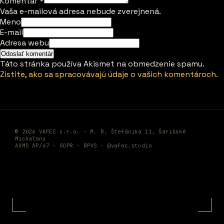
Komentár
*
Vaša e-mailová adresa nebude zverejnená.
Meno
E-mail
Adresa webu
Táto stránka používa Akismet na obmedzenie spamu.
Zistite, ako sa spracovávajú údaje o vašich komentároch.
© 2026 VAFEC s.r.o. · M. R. Štefánika 11, Šarišské
Michaľany
AVMS AP/67 ·
GDPR
·
RPVS
·
@vafec.studio