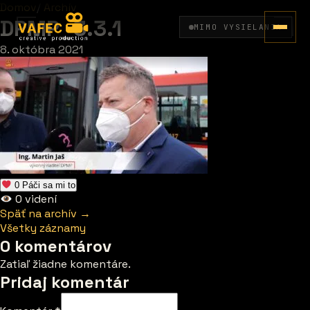
Domov
/
Archív
DPMP_3.3.1
MIMO VYSIELANIA
8. októbra 2021
0
Páči sa mi to
0
videní
Späť na archív →
Všetky záznamy
0 komentárov
Zatiaľ žiadne komentáre.
Pridaj komentár