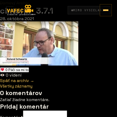
Domov
/
Archív
cintorin_3.7.1
MIMO VYSIELANIA
28. októbra 2021
0
Páči sa mi to
0
videní
Späť na archív →
Všetky záznamy
0 komentárov
Zatiaľ žiadne komentáre.
Pridaj komentár