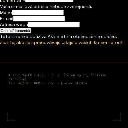
Komentár
*
Vaša e-mailová adresa nebude zverejnená.
Meno
E-mail
Adresa webu
Táto stránka používa Akismet na obmedzenie spamu.
Zistite, ako sa spracovávajú údaje o vašich komentároch.
© 2026 VAFEC s.r.o. · M. R. Štefánika 11, Šarišské
Michaľany
AVMS AP/67 ·
GDPR
·
RPVS
·
@vafec.studio