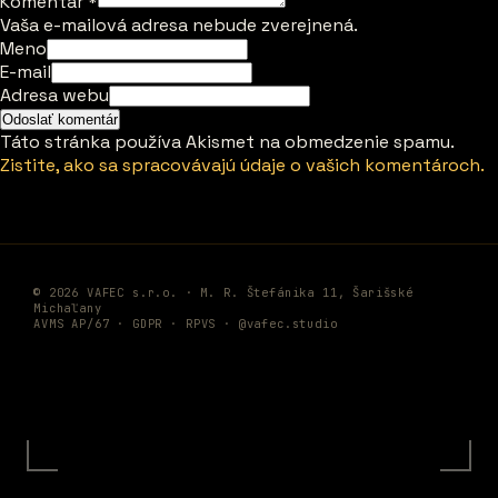
Komentár
*
Vaša e-mailová adresa nebude zverejnená.
Meno
E-mail
Adresa webu
Táto stránka používa Akismet na obmedzenie spamu.
Zistite, ako sa spracovávajú údaje o vašich komentároch.
© 2026 VAFEC s.r.o. · M. R. Štefánika 11, Šarišské
Michaľany
AVMS AP/67 ·
GDPR
·
RPVS
·
@vafec.studio