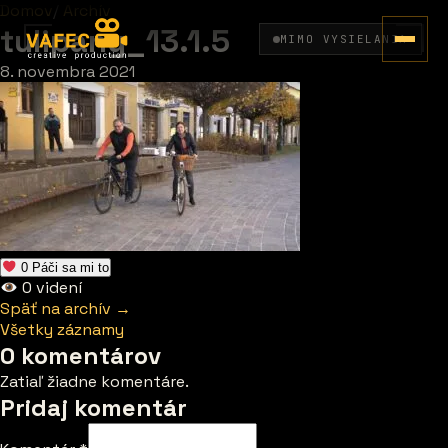
Domov
/
Archív
tulipany_13.1.5
MIMO VYSIELANIA
8. novembra 2021
0
Páči sa mi to
0
videní
Späť na archív →
Všetky záznamy
0 komentárov
Zatiaľ žiadne komentáre.
Pridaj komentár