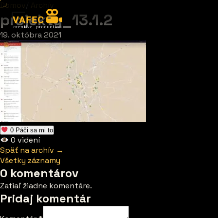
Domov
/
Archív
projekty_13.1.2
19. októbra 2021
0
Páči sa mi to
0
videní
Späť na archív →
Všetky záznamy
0 komentárov
Zatiaľ žiadne komentáre.
Pridaj komentár