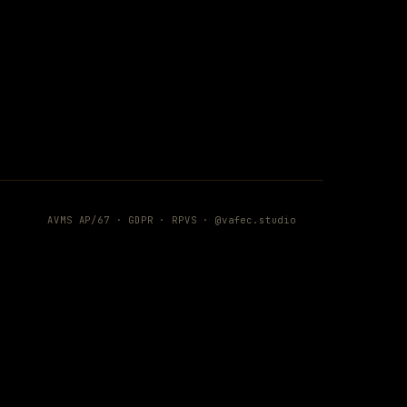
AVMS AP/67 ·
GDPR
·
RPVS
·
@vafec.studio