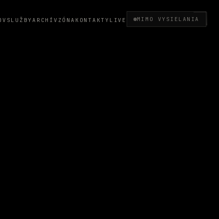
MIMO VYSIELANIA
OV
SLUŽBY
ARCHÍV
ZÓNA
KONTAKTY
LIVE