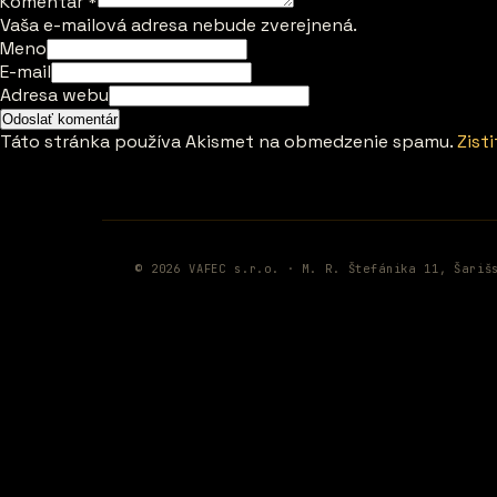
Komentár
*
Vaša e-mailová adresa nebude zverejnená.
Meno
E-mail
Adresa webu
Táto stránka používa Akismet na obmedzenie spamu.
Zist
© 2026 VAFEC s.r.o. · M. R. Štefánika 11, Šariš