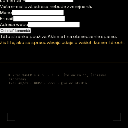
Komentár
*
Vaša e-mailová adresa nebude zverejnená.
Meno
E-mail
Adresa webu
Táto stránka používa Akismet na obmedzenie spamu.
Zistite, ako sa spracovávajú údaje o vašich komentároch.
© 2026 VAFEC s.r.o. · M. R. Štefánika 11, Šarišské
Michaľany
AVMS AP/67 ·
GDPR
·
RPVS
·
@vafec.studio