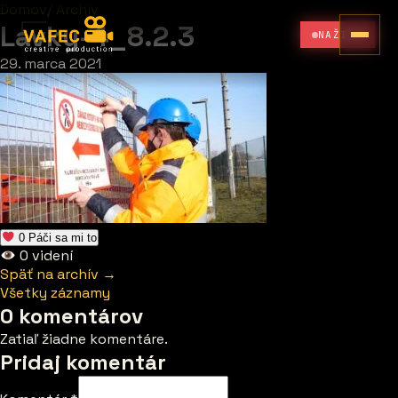
Domov
/
Archív
Lavky-4_8.2.3
NAŽIVO
29. marca 2021
0
Páči sa mi to
0
videní
Späť na archív →
Všetky záznamy
0 komentárov
Zatiaľ žiadne komentáre.
Pridaj komentár