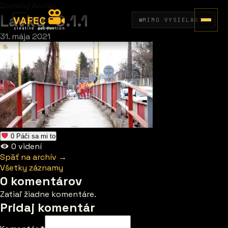
Domov
/
Archív
Lavky_9.1.1
MIMO VYSIELANIA
31. mája 2021
0
Páči sa mi to
0
videní
Späť na archív →
Všetky záznamy
0 komentárov
Zatiaľ žiadne komentáre.
Pridaj komentár