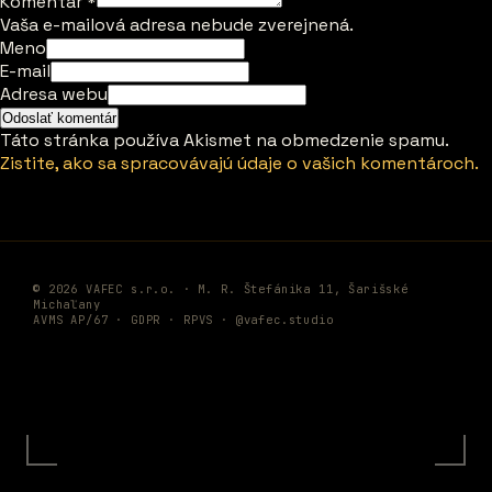
Komentár
*
Vaša e-mailová adresa nebude zverejnená.
Meno
E-mail
Adresa webu
Táto stránka používa Akismet na obmedzenie spamu.
Zistite, ako sa spracovávajú údaje o vašich komentároch.
© 2026 VAFEC s.r.o. · M. R. Štefánika 11, Šarišské
Michaľany
AVMS AP/67 ·
GDPR
·
RPVS
·
@vafec.studio