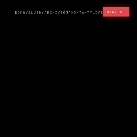
NAŽIVO
DOMOV
SLUŽBY
ARCHÍV
ZÓNA
KONTAKTY
LIVE