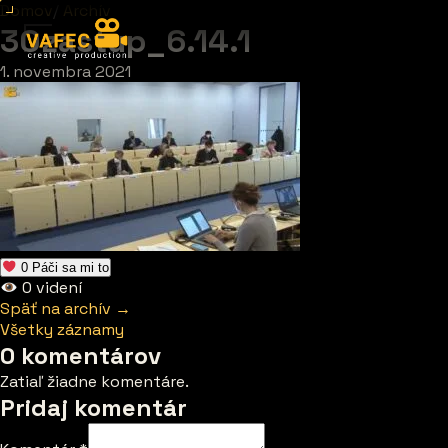
Domov
/
Archív
30zastup_6.14.1
1. novembra 2021
0
Páči sa mi to
0
videní
Späť na archív →
Všetky záznamy
0 komentárov
Zatiaľ žiadne komentáre.
Pridaj komentár