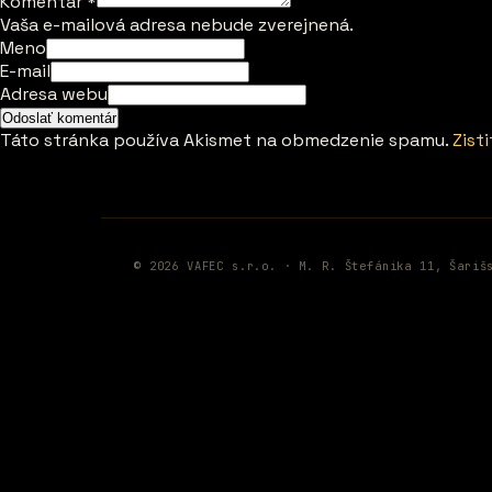
Komentár
*
Vaša e-mailová adresa nebude zverejnená.
Meno
E-mail
Adresa webu
Táto stránka používa Akismet na obmedzenie spamu.
Zist
© 2026 VAFEC s.r.o. · M. R. Štefánika 11, Šariš