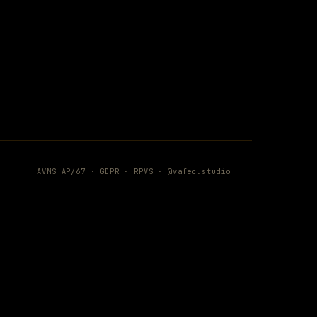
AVMS AP/67 ·
GDPR
·
RPVS
·
@vafec.studio