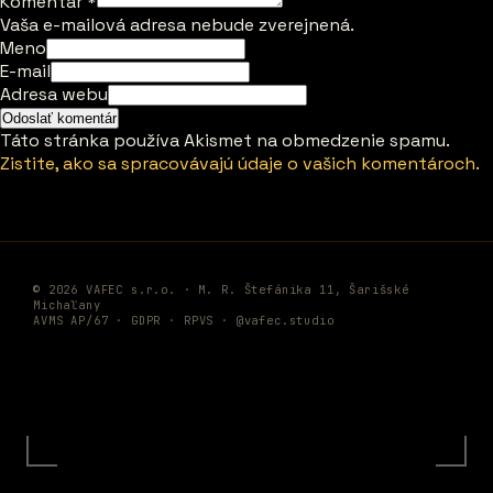
Komentár
*
Vaša e-mailová adresa nebude zverejnená.
Meno
E-mail
Adresa webu
Táto stránka používa Akismet na obmedzenie spamu.
Zistite, ako sa spracovávajú údaje o vašich komentároch.
© 2026 VAFEC s.r.o. · M. R. Štefánika 11, Šarišské
Michaľany
AVMS AP/67 ·
GDPR
·
RPVS
·
@vafec.studio