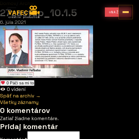
Domov
/
Archív
27zastup_10.1.5
NAŽIVO
6. júla 2021
0
Páči sa mi to
0
videní
Späť na archív →
Všetky záznamy
0 komentárov
Zatiaľ žiadne komentáre.
Pridaj komentár